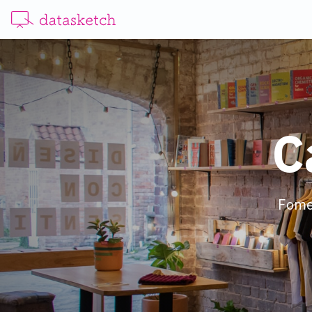
C
Fomen